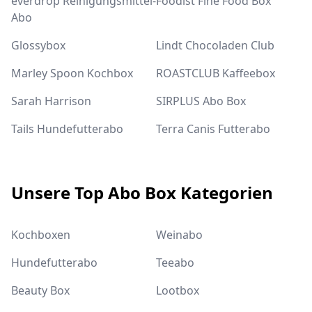
everdrop Reinigungsmittel-
Foodist Fine Food Box
Abo
Glossybox
Lindt Chocoladen Club
Marley Spoon Kochbox
ROASTCLUB Kaffeebox
Sarah Harrison
SIRPLUS Abo Box
Tails Hundefutterabo
Terra Canis Futterabo
Unsere Top Abo Box Kategorien
Kochboxen
Weinabo
Hundefutterabo
Teeabo
Beauty Box
Lootbox